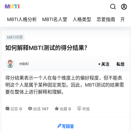
MBTI人格分析
MBTI名人堂
人格类型
恋爱指南
开始
MBTI问答
如何解释MBTI测试的得分结果？
mbti
关注
私信
得分结果表示一个人在每个维度上的偏好程度，但不能表
明这个人是属于某种固定类型。因此，MBTI测试的结果需
要在整体上进行解释和理解。
回答
0
阅读
147
收藏
0
举报
写回答