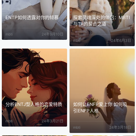
ENTP如何透露对你的倾慕
探索灵魂深处的伴侣：MBTI
与TA的契合之道
mbti
24年9月10日
mbti
24年6月3日
分析ENTJ型人格的恋爱特质
如何让ENFP爱上你 如何吸
引ENFP人格
mbti
24年3月21日
mbti
24年3月18日