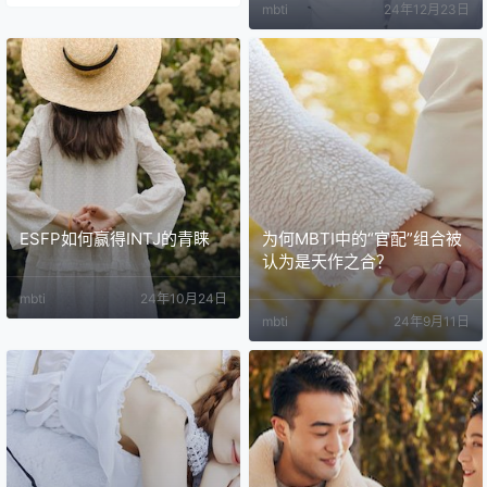
mbti
24年12月23日
ESFP如何赢得INTJ的青睐
为何MBTI中的“官配”组合被
认为是天作之合？
mbti
24年10月24日
mbti
24年9月11日