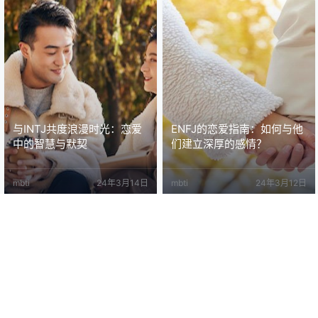
与INTJ共度浪漫时光：恋爱
ENFJ的恋爱指南：如何与他
中的智慧与默契
们建立深厚的感情？
mbti
24年3月14日
mbti
24年3月12日