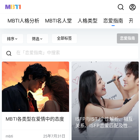
MBTI人格分析
MBTI名人堂
人格类型
恋爱指南
开始
全部标签
恋爱指南
排序
筛选
MBTI各类型在爱情中的态度
ISFP与ISTJ个性解析、相互
关系、ISFP恋爱匹配及性格
配对指南
mbti
25年7月31日