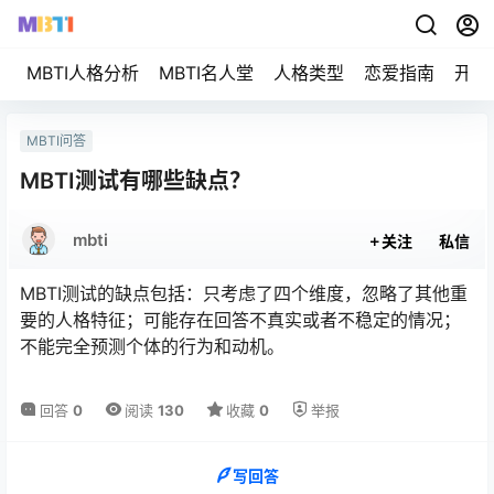
MBTI人格分析
MBTI名人堂
人格类型
恋爱指南
开始
MBTI问答
MBTI测试有哪些缺点？
mbti
关注
私信
MBTI测试的缺点包括：只考虑了四个维度，忽略了其他重
要的人格特征；可能存在回答不真实或者不稳定的情况；
不能完全预测个体的行为和动机。
回答
0
阅读
130
收藏
0
举报
写回答