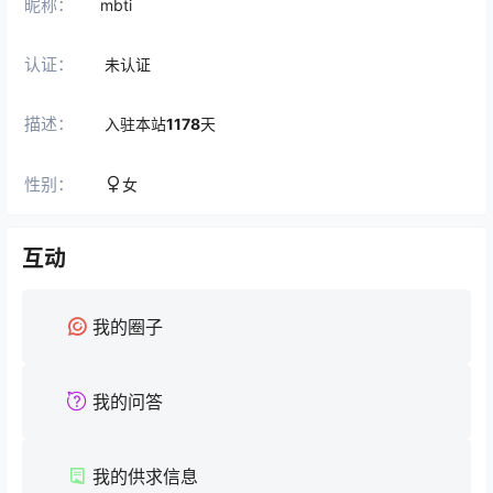
昵称：
mbti
认证：
未认证
描述：
入驻本站
1178
天
性别：
女
互动
我的圈子
我的问答
我的供求信息