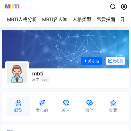
MBTI人格分析
MBTI名人堂
人格类型
恋爱指南
开始
关注Ta
发私信
mbti
高中
Lv3
概览
发布的
关注
粉丝
收藏