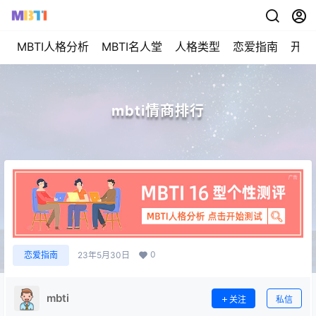
MBTI人格分析
MBTI名人堂
人格类型
恋爱指南
开始
mbti情商排行
0
恋爱指南
23年5月30日
mbti
关注
私信