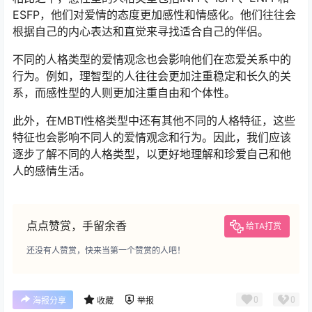
ESFP，他们对爱情的态度更加感性和情感化。他们往往会
根据自己的内心表达和直觉来寻找适合自己的伴侣。
不同的人格类型的爱情观念也会影响他们在恋爱关系中的
行为。例如，理智型的人往往会更加注重稳定和长久的关
系，而感性型的人则更加注重自由和个体性。
此外，在MBTI性格类型中还有其他不同的人格特征，这些
特征也会影响不同人的爱情观念和行为。因此，我们应该
逐步了解不同的人格类型，以更好地理解和珍爱自己和他
人的感情生活。
点点赞赏，手留余香
给TA打赏
还没有人赞赏，快来当第一个赞赏的人吧！
0
0
海报分享
收藏
举报