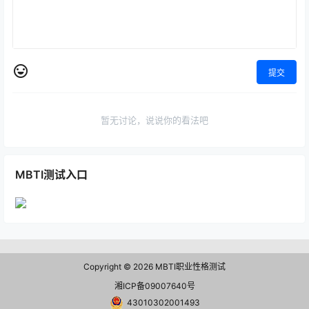
提交
暂无讨论，说说你的看法吧
MBTI测试入口
Copyright © 2026
MBTI职业性格测试
湘ICP备09007640号
43010302001493