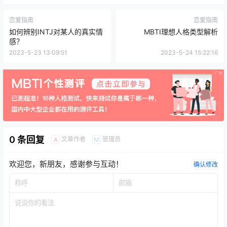
恋爱指南
恋爱指南
如何辨别INTJ对某人的真实情
MBTI理想人格类型解析
感？
2023-5-23 13:09:51
2023-5-24 15:22:16
0 条回复
文章作者
管理员
A
M
欢迎您，新朋友，感谢参与互动！
确认修改