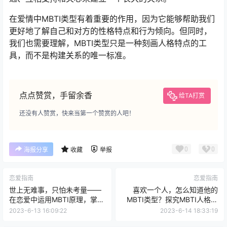
在爱情中MBTI类型有着重要的作用，因为它能够帮助我们
更好地了解自己和对方的性格特点和行为倾向。但同时，
我们也需要理解，MBTI类型只是一种刻画人格特点的工
具，而不是构建关系的唯一标准。
点点赞赏，手留余香
给TA打赏
还没有人赞赏，快来当第一个赞赏的人吧！
0
0
海报分享
收藏
举报
恋爱指南
恋爱指南
世上无难事，只怕未考量——
喜欢一个人，怎么知道他的
在恋爱中运用MBTI原理，掌握
MBTI类型？探究MBTI人格类
情感邦分
型在爱情中的作用
2023-6-13 16:09:22
2023-6-14 18:33:19