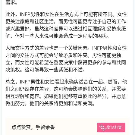
需求。
此外，INFP男性和女性在生活方式上可能有所不同。女性
更关注家庭和社区生活，而男性可能更专注于自己的工作
或兴趣爱好。虽然这种差异可以通过相互理解和妥协来缓
解，但对一些人来说可能会造成一定程度的困扰。
人际交往方式的差异也是一个关键因素。INFP男性和女性
之间的交往方式可能会导致矛盾和冲突。男性可能更独
立，而女性可能希望在重要决策中获得更多的参与和共同
决策权。这可能导致一些紧张和不适。
总之，INFP男性和女性看起来确实适合在一起。然而，他
们之间仍然存在差异，这可能会影响他们的关系，并需要
相互理解和宽容。如果他们能够尊重彼此的差异，并愿意
做出努力，他们的关系将更加和谐和美满。
点点赞赏，手留余香
给TA打赏