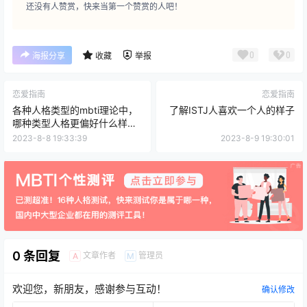
还没有人赞赏，快来当第一个赞赏的人吧！
0
0
海报分享
收藏
举报
恋爱指南
恋爱指南
各种人格类型的mbti理论中，
了解ISTJ人喜欢一个人的样子
哪种类型人格更偏好什么样的
追求者？
2023-8-8 19:33:39
2023-8-9 19:30:01
0 条回复
文章作者
管理员
A
M
欢迎您，新朋友，感谢参与互动！
确认修改