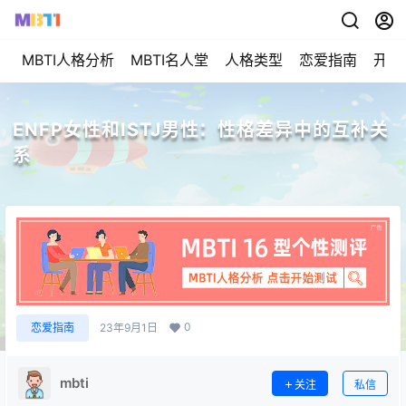
MBTI人格分析
MBTI名人堂
人格类型
恋爱指南
开始
ENFP女性和ISTJ男性：性格差异中的互补关
系
0
恋爱指南
23年9月1日
mbti
关注
私信