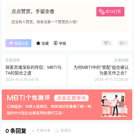
点点赞赏，手留余香
给TA打赏
还没有人赞赏，快来当第一个赞赏的人吧！
0
0
海报分享
收藏
举报
恋爱指南
恋爱指南
探索灵魂深处的伴侣：MBTI与
为何MBTI中的“官配”组合被认
TA的契合之道
为是天作之合？
2024-6-3 20:34:19
2024-9-11 22:28:30
0 条回复
文章作者
管理员
A
M