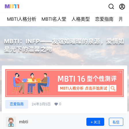
MBTI人格分析
MBTI名人堂
人格类型
恋爱指南
开始
MBTI：INFP——友谊如璀璨的泉源，爱情如
星光下的温馨之吻
0
恋爱指南
24年3月5日
mbti
关注
私信