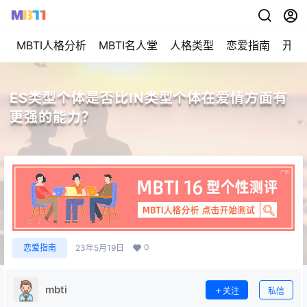
MBTI人格分析
MBTI名人堂
人格类型
恋爱指南
开始
ES类型个体是否比IN类型个体在爱情方面有
更强的能力？
0
恋爱指南
23年5月19日
mbti
关注
私信