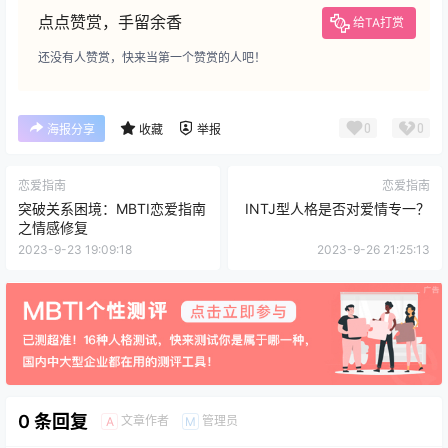
点点赞赏，手留余香
给TA打赏
还没有人赞赏，快来当第一个赞赏的人吧！
0
0
海报分享
收藏
举报
恋爱指南
恋爱指南
突破关系困境：MBTI恋爱指南
INTJ型人格是否对爱情专一？
之情感修复
2023-9-23 19:09:18
2023-9-26 21:25:13
0 条回复
文章作者
管理员
A
M