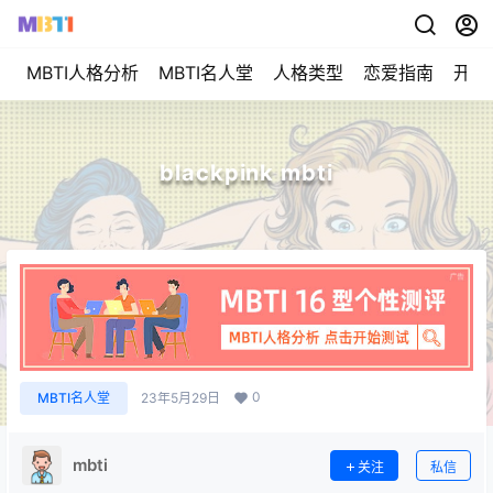
MBTI人格分析
MBTI名人堂
人格类型
恋爱指南
开始
blackpink mbti
0
MBTI名人堂
23年5月29日
mbti
关注
私信