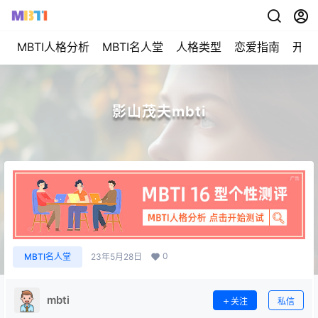
MBTI人格分析
MBTI名人堂
人格类型
恋爱指南
开始
影山茂夫mbti
0
MBTI名人堂
23年5月28日
mbti
关注
私信