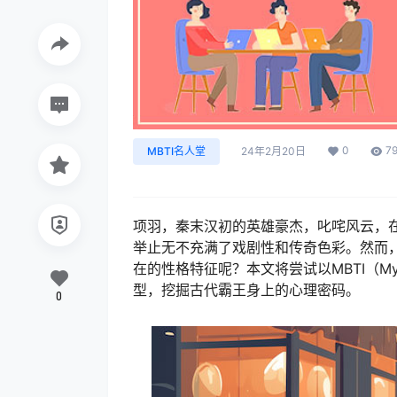
0
7
MBTI名人堂
24年2月20日
项羽，秦末汉初的英雄豪杰，叱咤风云，
举止无不充满了戏剧性和传奇色彩。然而
在的性格特征呢？本文将尝试以MBTI（Myers-
型，挖掘古代霸王身上的心理密码。
0