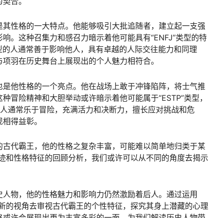
为契合。
是其性格的一大特点。他能够吸引大批追随者，建立起一支强
响。这种召集力和感召力暗示着他可能具有“ENFJ”类型的特
NFJ类型的人通常善于影响他人，具有卓越的人际交往能力和同理
与项羽在历史舞台上展现出的个人魅力相符合。
也是他性格的一个亮点。他在战场上敢于冲锋陷阵，将士气推
种冒险精神和大胆举动或许暗示着他可能属于“ESTP”类型，
TP类型的人通常乐于冒险，充满活力和决断力，擅长应对挑战和危
现相得益彰。
的古代霸王，他的性格之复杂丰富，可能难以简单地归类于某
事迹和性格特征的回顾分析，我们或许可以从不同的角度去揭示
史人物，他的性格魅力和影响力仍然激励着后人。通过运用
从新的视角去审视古代霸王的个性特征，探究其身上潜藏的心理
格或许会展现出更为丰富多彩的一面，为我们解读历史人物带