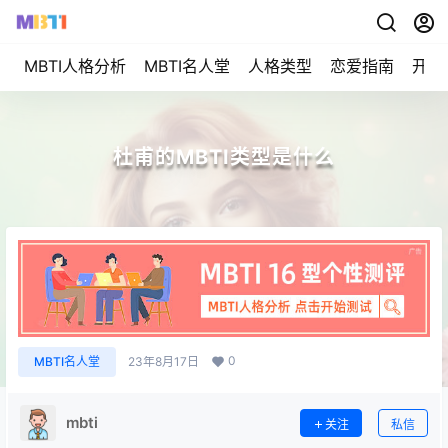
MBTI人格分析
MBTI名人堂
人格类型
恋爱指南
开始
杜甫的MBTI类型是什么
0
MBTI名人堂
23年8月17日
mbti
关注
私信