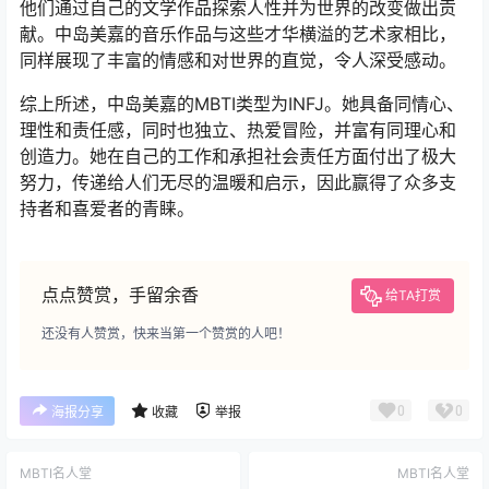
他们通过自己的文学作品探索人性并为世界的改变做出贡
献。中岛美嘉的音乐作品与这些才华横溢的艺术家相比，
同样展现了丰富的情感和对世界的直觉，令人深受感动。
综上所述，中岛美嘉的MBTI类型为INFJ。她具备同情心、
理性和责任感，同时也独立、热爱冒险，并富有同理心和
创造力。她在自己的工作和承担社会责任方面付出了极大
努力，传递给人们无尽的温暖和启示，因此赢得了众多支
持者和喜爱者的青睐。
点点赞赏，手留余香
给TA打赏
还没有人赞赏，快来当第一个赞赏的人吧！
0
0
海报分享
收藏
举报
MBTI名人堂
MBTI名人堂