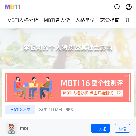
MBTI人格分析
MBTI名人堂
人格类型
恋爱指南
开始
李银河的个人特质及其社会影响
0
MBTI名人堂
23年11月13日
mbti
关注
私信