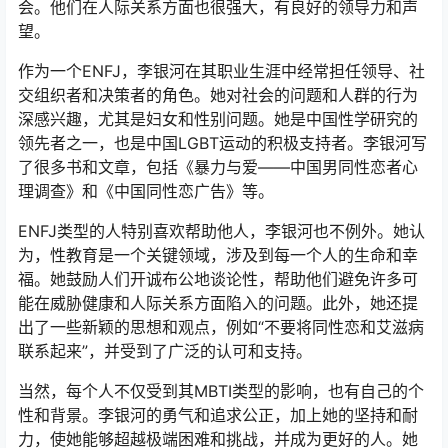
会。他们在人际关系方面也很强大，有良好的领导力和声
望。
作为一个ENFJ，李银河在其职业生涯中经常担任领导、社
交组织者和决策者的角色。她对社会的问题和人群的行为
深感兴趣，尤其是妇女和性别问题。她是中国性学研究的
领先者之一，也是中国LGBT运动的积极支持者。李银河写
了很多书和文章，包括《暴力与爱——中国男同性恋者心
理调查》和《中国同性恋广告》等。
ENFJ类型的人特别喜欢帮助他人，李银河也不例外。她认
为，性教育是一个关键领域，涉及到每一个人的生命和幸
福。她鼓励人们开诚布公地谈论性，帮助他们避免许多可
能在威胁健康和人际关系方面陷入的问题。此外，她还提
出了一些新颖的思想和观点，例如“不要将同性恋和艾滋病
联系起来”，并受到了广泛的认可和支持。
当然，每个人不仅受到其MBTI类型的影响，也有自己的个
性和背景。李银河的勇气和追求公正，加上她的坚持和耐
力，使她能够超越极端困难和挑战，并成为更好的人。她