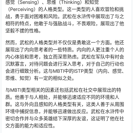
感觉（Sensing）、思维（Thinking）和知觉
（Perceiving）的人格类型。这一类型的人喜欢冒险和挑
战，勇于面对困难和风险。武松在水浒传中展现出了与之
相符的特点，他敢于与强敌战斗，不畏艰险，展现出了他
坚毅不拔的性格。
然而，武松的人格类型并不仅仅是勇敢这一个方面。他还
展现出了内向思考者的一些特质。内向的人更注重个人的
内心体验和思考，独立而深思熟虑。武松在军队中有时会
沉默寡言，对待问题会进行深入思考，对于自己的行动也
会进行细致分析。这与MBTI中的ISTP类型（内向、感觉、
思维、知觉）有一定的相似之处。
与MBTI类型相关的因素还包括武松在社交中展现出的特
质。他善于与人相处，并能够迅速适应不同的环境和人
群。这与外向且感知的人格类型有关，这类人善于从周围
环境中捕捉信息，并能够迅速做出反应。武松在水浒传中
密切合作并与众多英雄结下深厚的友谊，这证明了他在社
交方面的能力和适应性。