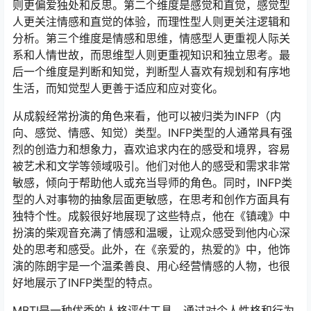
则更偏爱独处和反思。第二个维度是感觉和直觉，感觉型
人更关注情感和直觉的体验，而理性型人则更关注逻辑和
分析。第三个维度是情感和思维，情感型人更重视人际关
系和人情世故，而思维型人则更重视知识和独立思考。最
后一个维度是判断和知觉，判断型人喜欢有规划和有序地
生活，而知觉型人更善于适应和应对变化。
从成毅经常扮演的角色来看，他可以被归类为INFP（内
向、感觉、情感、知觉）类型。INFP类型的人通常具有强
烈的创造力和想象力，喜欢追求内在的感受和境界，容易
被艺术和文学等领域吸引。他们对他人的感受和需求非常
敏感，倾向于帮助他人或充当导师的角色。同时，INFP类
型的人对事物的抽象层面更敏感，在思考和创作方面具有
独特个性。成毅很好地展现了这些特点，他在《镇魂》中
扮演的柴观音充满了情感和温暖，让观众感受到他内心深
处的思考和感受。此外，在《亲爱的，热爱的》中，他饰
演的陈朗宇是一个温柔善良、用心经营情感的人物，也很
好地展示了INFP类型的特点。
MBTI是一种优秀的人格评估工具，通过对个人性格和行为