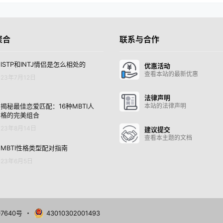
聚合
联系与合作
ISTP和INTJ情侣是怎么相处的
优惠活动
查看本站的最新优惠
23年7月12日
法律声明
揭秘最佳恋爱匹配：16种MBTI人
本站的法律声明
格的完美组合
23年8月14日
建议提交
查看本主题的文档
MBTI性格类型配对指南
23年6月5日
07640号
・
43010302001493