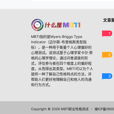
文章
1
MBTI指的是Myers-Briggs Type
Indicator（迈尔斯-布里格斯类型指
标），是一种用于衡量个人心理偏好的
心理测试。该测试基于心理学家卡尔·荣
2
格的心理学理论，通过问卷调查的形
式，评估参与者在四个维度上的偏好程
度，从而得出其类型。MBTI可以为个人
提供一种了解自己性格特点的方法，并
3
帮助人们更好地理解自己和他人的沟通
和行为方式。
Copyright © 2026
MBTI职业性格测试
・
湘ICP备090