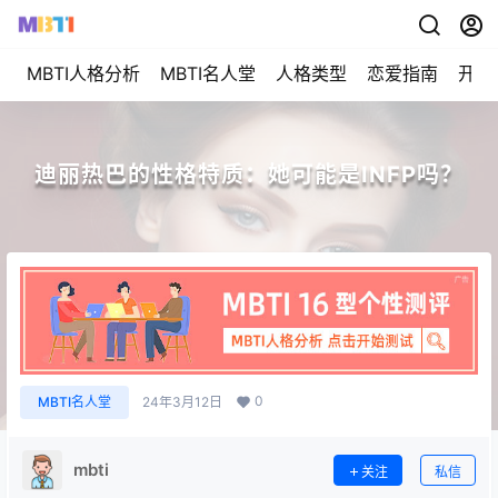
MBTI人格分析
MBTI名人堂
人格类型
恋爱指南
开始
迪丽热巴的性格特质：她可能是INFP吗？
0
MBTI名人堂
24年3月12日
mbti
关注
私信