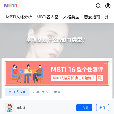
MBTI人格分析
MBTI名人堂
人格类型
恋爱指南
开始
李隆基是什么MBTI类型？
0
MBTI名人堂
23年8月15日
mbti
关注
私信