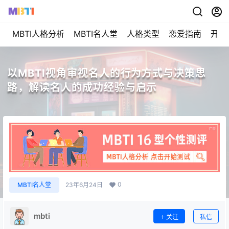
MBTI人格分析
MBTI名人堂
人格类型
恋爱指南
开始
以MBTI视角审视名人的行为方式与决策思
路，解读名人的成功经验与启示
0
MBTI名人堂
23年6月24日
mbti
关注
私信