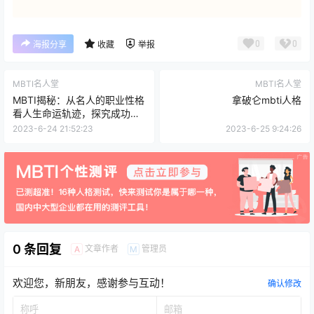
0
0
海报分享
收藏
举报
MBTI名人堂
MBTI名人堂
MBTI揭秘：从名人的职业性格
拿破仑mbti人格
看人生命运轨迹，探究成功的
根源
2023-6-24 21:52:23
2023-6-25 9:24:26
0 条回复
文章作者
管理员
A
M
欢迎您，新朋友，感谢参与互动！
确认修改