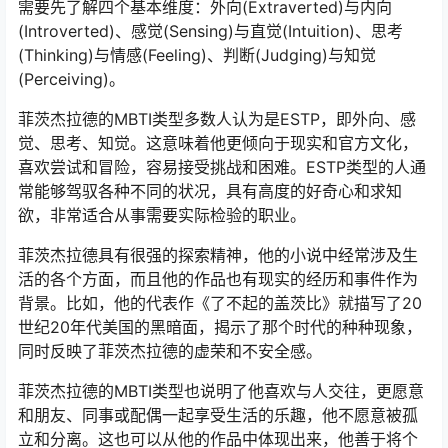
需要先了解四个基本维度：外向(Extraverted)与内向
(Introverted)、感觉(Sensing)与直觉(Intuition)、思考
(Thinking)与情感(Feeling)、判断(Judging)与知觉
(Perceiving)。
菲茨杰拉德的MBTI类型多数人认为是ESTP，即外向、感
觉、思考、知觉。这意味着他更倾向于现实和官方文化，
喜欢尝试和冒险，容易接受挑战和困难。ESTP类型的人通
常能够驾驭各种不同的状况，具有高度的好奇心和求知
欲，非常适合从事需要实际检验的职业。
菲茨杰拉德具有很强的探索精神，他的小说中经常涉及生
活的各个方面，而且他的作品也有现实的经历和事件作为
背景。比如，他的代表作《了不起的盖茨比》就描写了20
世纪20年代美国的黑暗面，揭示了那个时代的种种现象，
同时反映了菲茨杰拉德的虚荣和不安全感。
菲茨杰拉德的MBTI类型也说明了他喜欢与人交往，更愿意
和朋友、同事或配偶一起享受生活的乐趣，他不愿意被孤
立和分离。这也可以从他的作品中体现出来，他善于将个