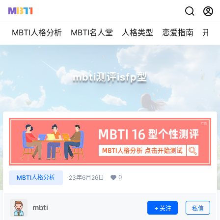
MBTI人格分析
MBTI名人堂
人格类型
恋爱指南
开始
mbti测评isfp型
0
MBTI人格分析
23年6月26日
mbti
关注
私信