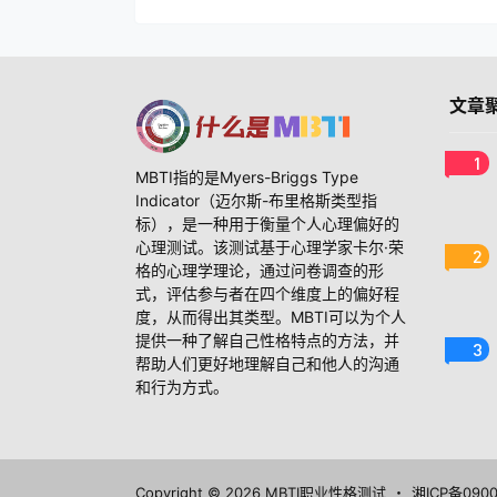
文章
1
MBTI指的是Myers-Briggs Type
Indicator（迈尔斯-布里格斯类型指
标），是一种用于衡量个人心理偏好的
心理测试。该测试基于心理学家卡尔·荣
2
格的心理学理论，通过问卷调查的形
式，评估参与者在四个维度上的偏好程
度，从而得出其类型。MBTI可以为个人
提供一种了解自己性格特点的方法，并
3
帮助人们更好地理解自己和他人的沟通
和行为方式。
Copyright © 2026
MBTI职业性格测试
・
湘ICP备090