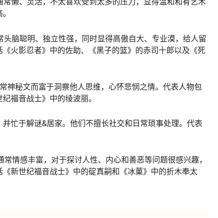
人通常懒、灵活，不太喜欢受到太多的压力，显得温和和有艺术
高。
通常头脑聪明、独立性强，同时显得高傲自大、专业漠，给人留
括《火影忍者》中的佐助、《黑子的篮》的赤司十郎以及《死
通常神秘文而富于洞察他人思维，心怀悲悯之情。代表人物包
世纪福音战士》中的绫波丽。
，并忙于解谜&居家。他们不擅长社交和日常琐事处理。代表
们通常情感丰富，对于探讨人性、内心和善恶等问题很感兴趣，
括《新世纪福音战士》中的碇真嗣和《冰菓》中的折木奉太