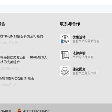
聚合
联系与合作
ISTP和INTJ情侣是怎么相处的
优惠活动
查看本站的最新优惠
23年7月12日
法律声明
揭秘最佳恋爱匹配：16种MBTI人
本站的法律声明
格的完美组合
23年8月14日
建议提交
查看本主题的文档
MBTI性格类型配对指南
23年6月5日
07640号
・
43010302001493