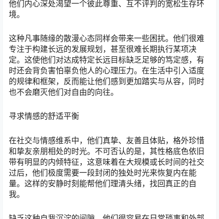
他们内心深处渴望一个彼此尊重、互不评判的宽松生存环
境。
这种凡事随缘的散漫心态同样会带来一些困扰。他们很难
专注于构建长远的发展规划，甚至很难长期执行某项决
定。这使他们对达成特定长远目标缺乏足够的笃定感，有
时还会背负害怕辜负他人的心理压力。在生活中引入适度
的规律和框架，反而能让他们感到更加踏实与从容，同时
也不会磨灭他们对自由的向往。
寻求情感的舒适平衡
在社交与情感维系中，他们真挚、友善且体贴，格外珍惜
和挚友亲朋相处的时光。不可否认的是，其性格底色依旧
带有明显的内倾特征，这意味着在大规模或长时间的社交
过后，他们极度需要一段封闭的独处时光来恢复内在能
量。这样的安静时刻能帮他们理清头绪，找回真正的自
我。
缺乏这种自我沉淀的间隙，他们很容易在日常琐事和外部