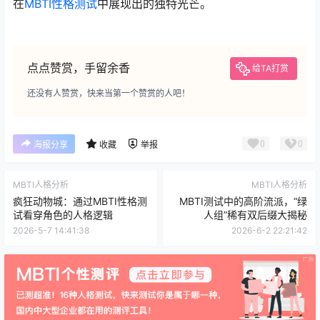
在
MBTI性格测试
中展现出的独特光芒。
点点赞赏，手留余香
给TA打赏
还没有人赞赏，快来当第一个赞赏的人吧！
0
0
海报分享
收藏
举报
MBTI人格分析
MBTI人格分析
疯狂动物城：通过MBTI性格测
MBTI测试中的高阶流派，“绿
试看穿角色的人格逻辑
人组”稀有双后缀大揭秘
2026-5-7 14:41:38
2026-6-2 22:21:42