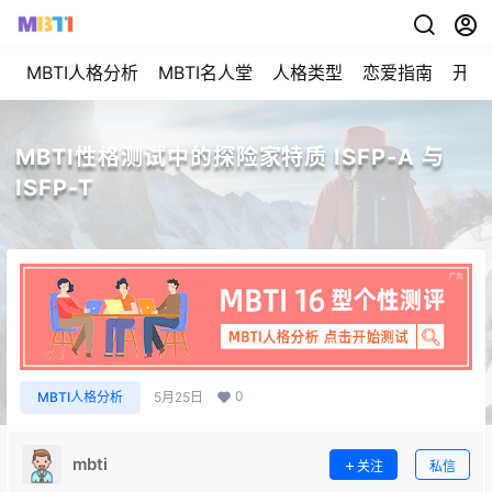
MBTI人格分析
MBTI名人堂
人格类型
恋爱指南
开始
MBTI性格测试中的探险家特质 ISFP-A 与
ISFP-T
0
MBTI人格分析
5月25日
mbti
关注
私信