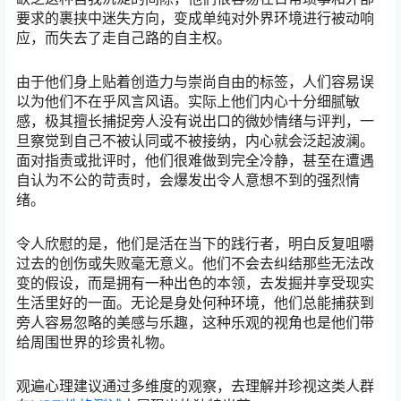
要求的裹挟中迷失方向，变成单纯对外界环境进行被动响
应，而失去了走自己路的自主权。
由于他们身上贴着创造力与崇尚自由的标签，人们容易误
以为他们不在乎风言风语。实际上他们内心十分细腻敏
感，极其擅长捕捉旁人没有说出口的微妙情绪与评判，一
旦察觉到自己不被认同或不被接纳，内心就会泛起波澜。
面对指责或批评时，他们很难做到完全冷静，甚至在遭遇
自认为不公的苛责时，会爆发出令人意想不到的强烈情
绪。
令人欣慰的是，他们是活在当下的践行者，明白反复咀嚼
过去的创伤或失败毫无意义。他们不会去纠结那些无法改
变的假设，而是拥有一种出色的本领，去发掘并享受现实
生活里好的一面。无论是身处何种环境，他们总能捕获到
旁人容易忽略的美感与乐趣，这种乐观的视角也是他们带
给周围世界的珍贵礼物。
观遍心理建议通过多维度的观察，去理解并珍视这类人群