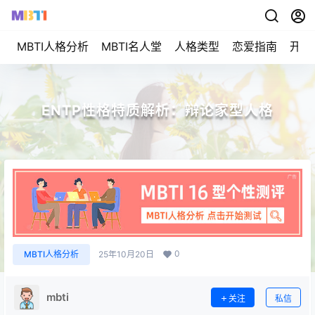
MBTI人格分析
MBTI名人堂
人格类型
恋爱指南
开始
ENTP性格特质解析：辩论家型人格
0
MBTI人格分析
25年10月20日
mbti
关注
私信