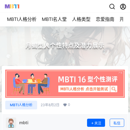
MBTI人格分析
MBTI名人堂
人格类型
恋爱指南
开始
月蝎型人个性特点及潜力展示
0
MBTI人格分析
23年8月2日
mbti
关注
私信