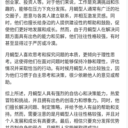
创业家、投资人等。对于他们来说，工作是充满挑战和乐
趣的，能够在压力下充分发挥。月蝎型人通常有广泛的社
交圈子，愿意与各类人建立联系，并相互激发灵感。同
时，他们也擅长给身边的人提供建设性的帮助和鼓励，促
使他们更好地发展和成长。然而，由于月蝎型人在解决问
题方面具有出色的能力和见解，他们往往性格较强，有时
甚至显得过于严厉或冷漠。
月蝎型人喜欢思考和探究问题的本质，更倾向于理性思
考。这使得他们在面对问题时能够保持冷静和理性，评估
情况并采取恰当的行动。有时候月蝎型人也比较独立，因
为他们习惯于自主思考和决策，很少依赖他人的意见或帮
助。
综上所述，月蝎型人具有强烈的自信心和决策能力，热爱
冒险和挑战，并且拥有出色的创造力和想象力。同时，他
们擅长解决问题、制定策略，并给予他人有益的帮助和支
持。然而，需要注意的是月蝎型人往往性格较强，并且对
个人发展和成长有高要求。最后，相信只要充分发挥优势
并克制自身的弱点，月蝎型人定能够取得成功！