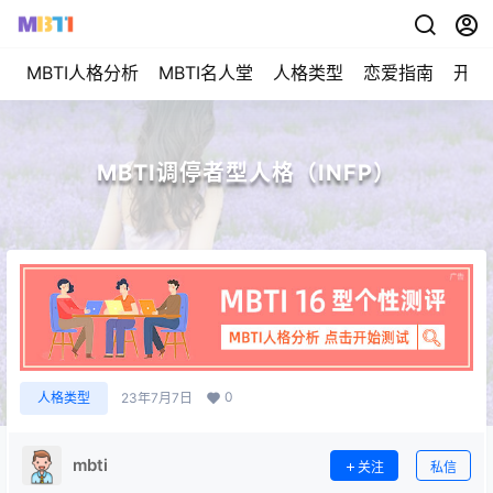
MBTI人格分析
MBTI名人堂
人格类型
恋爱指南
开始
MBTI调停者型人格（INFP）
0
人格类型
23年7月7日
mbti
关注
私信