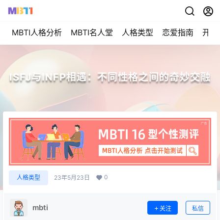
MBTI人格分析
MBTI名人堂
人格类型
恋爱指南
开始
ISFJ与INFP相遇：不同性格之间的奇妙交融
0
人格类型
23年5月23日
mbti
关注
私信