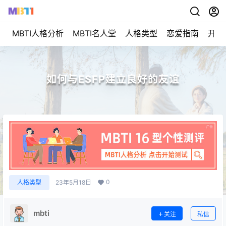
MBTI人格分析
MBTI名人堂
人格类型
恋爱指南
开始
如何与ESFP建立良好的友谊
0
人格类型
23年5月18日
mbti
关注
私信