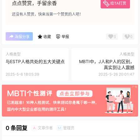
点点赞赏，手留余香
给TA打赏
还没有人赞赏，快来当第一个赞赏的人吧！
0
0
海报分享
收藏
举报
人格类型
人格类型
与ESTP人格共处的五大关键点
MBTI中，J人和P人的区别，
真实到让人震撼
2025-5-6 18:05:39
2025-5-26 20:01:47
0 条回复
文章作者
管理员
A
M