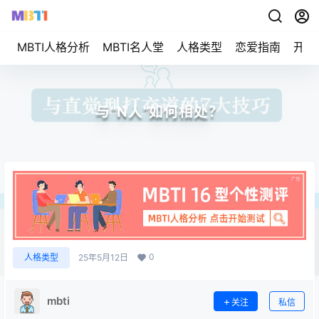
MBTI人格分析
MBTI名人堂
人格类型
恋爱指南
开始
与“N人”如何相处？
0
人格类型
25年5月12日
mbti
关注
私信