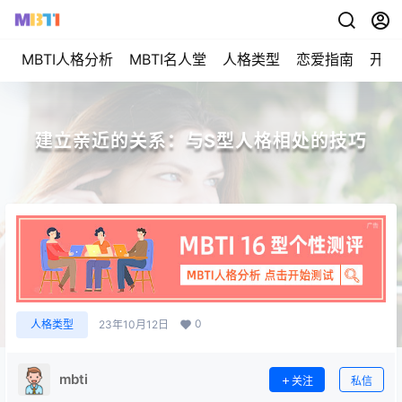
MBTI人格分析
MBTI名人堂
人格类型
恋爱指南
开始
建立亲近的关系：与S型人格相处的技巧
0
人格类型
23年10月12日
mbti
关注
私信