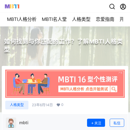
MBTI人格分析
MBTI名人堂
人格类型
恋爱指南
开始
如何找到与你匹配的工作？了解MBTI人格类
型
0
人格类型
23年6月14日
mbti
关注
私信