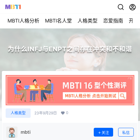
MBTI人格分析
MBTI名人堂
人格类型
恋爱指南
开始
为什么INFJ与ENPT之间存在冲突和不和谐
0
人格类型
23年9月29日
mbti
关注
私信