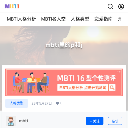
MBTI人格分析
MBTI名人堂
人格类型
恋爱指南
开始
mbti里的p和j
0
人格类型
23年5月27日
mbti
关注
私信