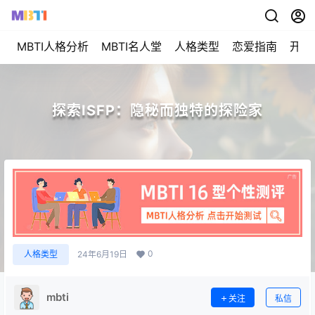
MBTI人格分析
MBTI名人堂
人格类型
恋爱指南
开始
探索ISFP：隐秘而独特的探险家
0
人格类型
24年6月19日
mbti
关注
私信