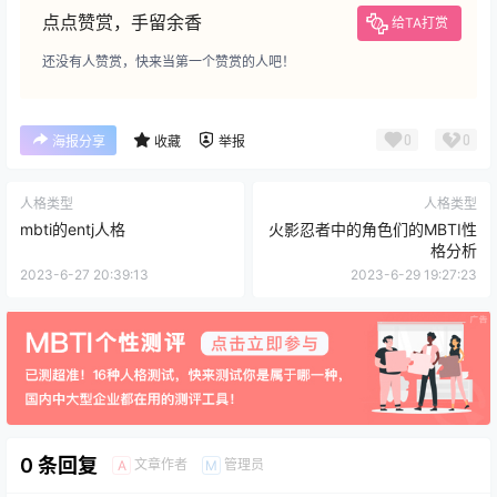
点点赞赏，手留余香
给TA打赏
还没有人赞赏，快来当第一个赞赏的人吧！
0
0
海报分享
收藏
举报
人格类型
人格类型
mbti的entj人格
火影忍者中的角色们的MBTI性
格分析
2023-6-27 20:39:13
2023-6-29 19:27:23
0 条回复
文章作者
管理员
A
M