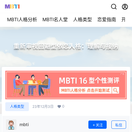
MBTI人格分析
MBTI名人堂
人格类型
恋爱指南
开始
重新审视回避型依恋人格：理解与接纳
0
人格类型
23年12月3日
mbti
关注
私信