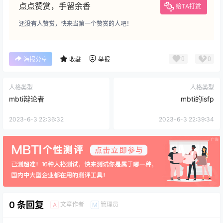
点点赞赏，手留余香
给TA打赏
还没有人赞赏，快来当第一个赞赏的人吧！
0
0
海报分享
收藏
举报
人格类型
人格类型
mbti辩论者
mbti的isfp
2023-6-3 22:36:32
2023-6-3 22:39:34
0 条回复
文章作者
管理员
A
M