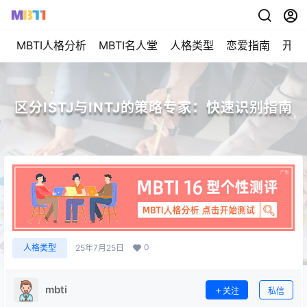
MBTI人格分析
MBTI名人堂
人格类型
恋爱指南
开始
区分ISTJ与INTJ的策略专家：快速识别指南
0
人格类型
25年7月25日
mbti
关注
私信