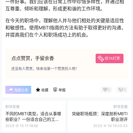
一件好事。我们应该在日常工作中珍惜多样性，并通过相
互尊重、倾听和理解，形成更和谐的工作环境。
在今天的职场中，理解他人并与他们相处的关键是适应性
和敏感性。使用MBTI指南的方法有助于取得更好的沟通，
并提高我们在个人和职场成功上的机会。
点点赞赏，手留余香
给TA打赏
还没有人赞赏，快来当第一个赞赏的人吧！
0
0
海报分享
收藏
举报
职场发展
职场发展
不同的MBTI类型，适合从事哪
突破职场瓶颈：深度剖析MBTI
些职业？一份适合自己的工作
职业测评
等你来找！
2023-6-15 11:18:56
2023-6-16 19:33:33