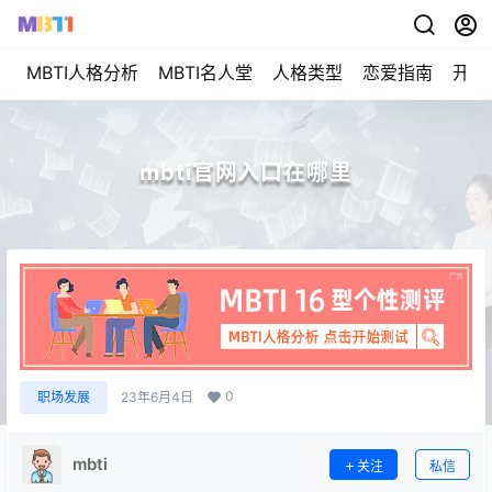
MBTI人格分析
MBTI名人堂
人格类型
恋爱指南
开始
mbti官网入口在哪里
0
职场发展
23年6月4日
mbti
关注
私信