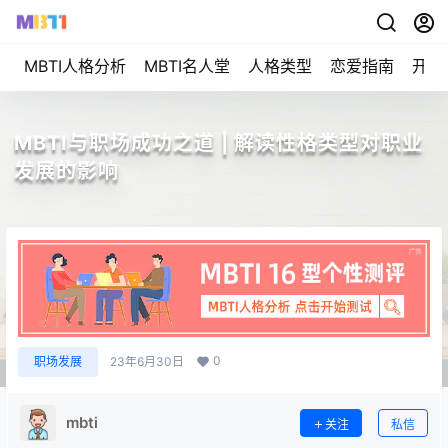
MBTI人格分析
MBTI名人堂
人格类型
恋爱指南
开始
MBTI与职场成功之道 | 解读性格类型对职业
发展的影响
0
职场发展
23年6月30日
mbti
关注
私信