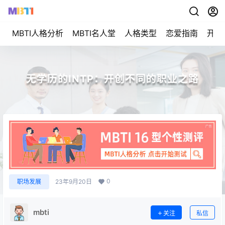
MBTI人格分析
MBTI名人堂
人格类型
恋爱指南
开始
无学历的INTP：开创不同的职业之路
0
职场发展
23年9月20日
mbti
关注
私信