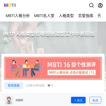
MBTI人格分析
MBTI名人堂
人格类型
恋爱指南
开始
INTP人格类型在哪些创造型工作中表现出
色？
0
职场发展
23年10月16日
mbti
关注
私信