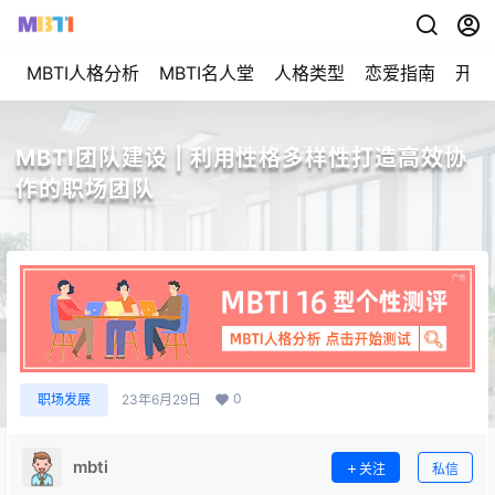
MBTI人格分析
MBTI名人堂
人格类型
恋爱指南
开始
MBTI团队建设 | 利用性格多样性打造高效协
作的职场团队
0
职场发展
23年6月29日
mbti
关注
私信